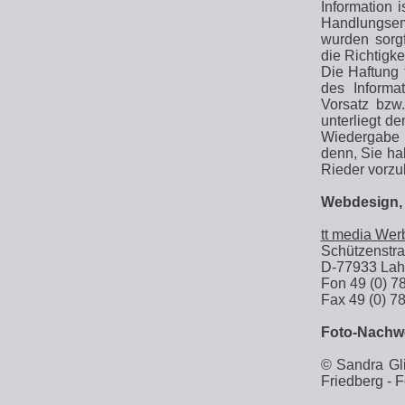
Information i
Handlungsem
wurden sorgf
die Richtigke
Die Haftung
des Informa
Vorsatz bzw.
unterliegt d
Wiedergabe d
denn, Sie hab
Rieder vorzu
Webdesign, 
tt media Wer
Schützenstr
D-77933 Lah
Fon 49 (0) 78
Fax 49 (0) 78
Foto-Nachw
© Sandra Gli
Friedberg - F