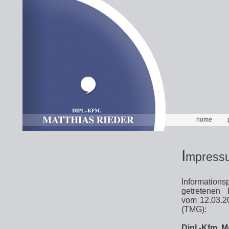
home
I
mpress
Informations
getretenen D
vom 12.03.2
(TMG):
Dipl.-Kfm. M