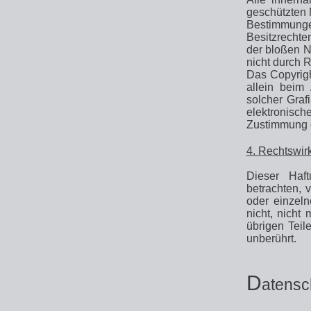
geschützten 
Bestimmung
Besitzrechte
der bloßen N
nicht durch R
Das Copyright
allein beim
solcher Gra
elektronisc
Zustimmung de
4. Rechtswir
Dieser Haft
betrachten, 
oder einzel
nicht, nicht
übrigen Teil
unberührt.
D
atensc