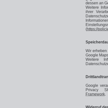
dessen an Go
Weitere Inf
ihrer Verar
Datenschutze
Informat
Einstellu
(
https://poli
Speicherdau
Wir erheben
Google Maps
Weitere I
Datenschutze
Drittlandtran
Google vera
Privacy S
Framework
.
Widerruf der