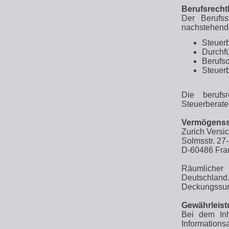
Berufsrechtl
Der Berufss
nachstehende
Steuer
Durchf
Berufs
Steuer
Die berufs
Steuerberat
Vermögenssc
Zurich Versi
Solmsstr. 27
D-60486 Fran
Räumlicher 
Deutschland
Deckungssumm
Gewährleis
Bei dem Inh
Information