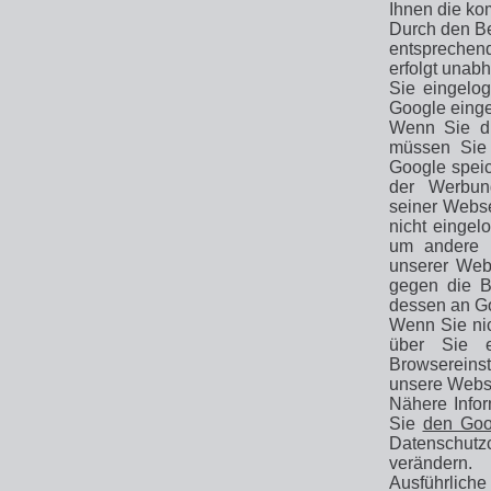
Ihnen die ko
Durch den Be
entsprechen
erfolgt unabh
Sie eingelog
Google einge
Wenn Sie di
müssen Sie 
Google speic
der Werbung
seiner Webse
nicht eingel
um andere N
unserer Webs
gegen die B
dessen an Go
Wenn Sie nic
über Sie e
Browsereinst
unsere Webse
Nähere Info
Sie
den Goo
Datenschutz
verändern.
Ausführlic