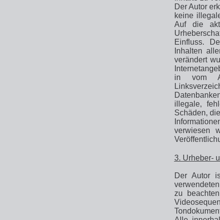
Der Autor erk
keine illega
Auf die akt
Urheberschaf
Einfluss. De
Inhalten all
verändert wu
Internetange
in vom Aut
Linksverzei
Datenbanken,
illegale, fe
Schäden, die
Informatione
verwiesen w
Veröffentlich
3. Urheber- 
Der Autor is
verwendeten 
zu beachten,
Videosequen
Tondokumente
Alle innerha