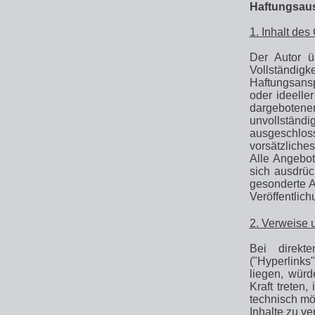
Haftungsau
1. Inhalt de
Der Autor üb
Vollständig
Haftungsansp
oder ideelle
dargebotene
unvollständ
ausgeschlo
vorsätzliches
Alle Angebot
sich ausdrüc
gesonderte A
Veröffentlich
2. Verweise 
Bei direkt
("Hyperlinks
liegen, würd
Kraft treten
technisch mö
Inhalte zu ve