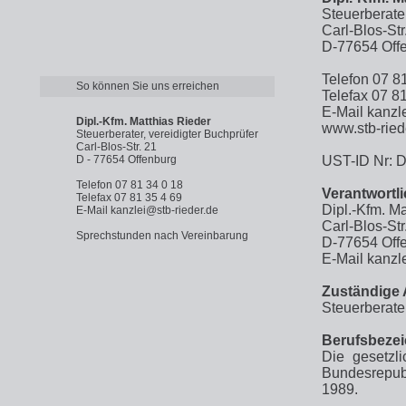
Steuerberater
Carl-Blos-Str
D-77654 Off
Telefon 07 8
So können Sie uns erreichen
Telefax 07 8
E-Mail kanzl
Dipl.-Kfm. Matthias Rieder
www.stb-ried
Steuerberater, vereidigter Buchprüfer
Carl-Blos-Str. 21
D - 77654 Offenburg
UST-ID Nr: 
Telefon 07 81 34 0 18
Verantwortl
Telefax 07 81 35 4 69
Dipl.-Kfm. Ma
E-Mail kanzlei@stb-rieder.de
Carl-Blos-Str
Sprechstunden nach Vereinbarung
D-77654 Off
E-Mail kanzl
Zuständige 
Steuerberate
Berufsbeze
Die gesetzl
Bundesrepubl
1989.